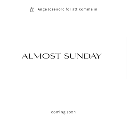
vidare
till
Ange lösenord för att komma in
innehåll
coming soon